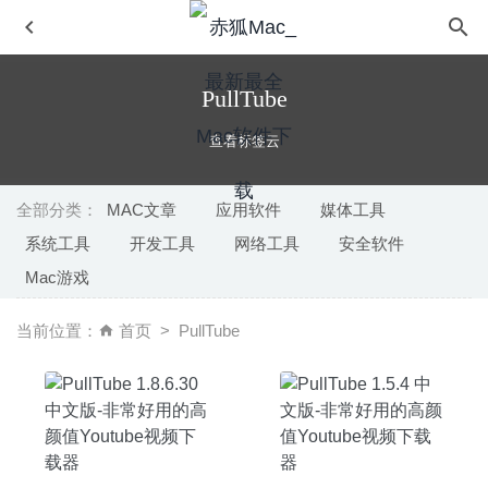
PullTube
查看标签云
全部分类：
MAC文章
应用软件
媒体工具
系统工具
开发工具
网络工具
安全软件
微信小助手 2.5.7 中文版-微信登录免认证消息防撤回及微信
Mac游戏
多开
2020-05-07
Pixelmator Pro 1.6.1 中文版-替代Photoshop的图片处理软
当前位置：
首页
PullTube
件
2020-04-17
Folder Tidy 2.9.7 – 优秀的文件夹整理工具
2025-10-12
Creative Convert 1.4.3 – 文件格式转换工具
2023-02-02
Window Focus 1.0.8 – 超级实用且美观窗口聚焦专注工具
2026-03-25