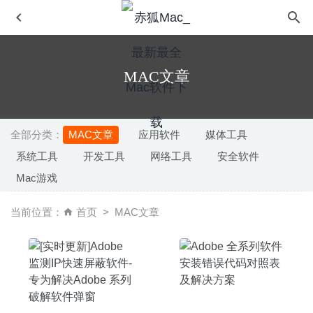
MAC文章
全部分类：
MAC文章
应用软件
媒体工具
系统工具
开发工具
网络工具
安全软件
SuperDuper 3.12 – 磁盘数据恢复及备份工具
2026-05-13
Mac游戏
iFinance(我的财经) 4.5.21 for Mac中文版-强大的个人记账
财务管理软件
2020-03-13
当前位置：
首页
MAC文章
XnViewMP 1.10.0 中文版-全能型图像浏览管理工具
2026-
02-26
DropSync 3.2.6 – 快速方便的多平台文件管理同步软件
2024-01-02
eZip 1.9.1 中文版-非常优秀且简洁易用的压缩解压软件