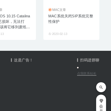
章
MAC文章
 10.15 Catalina
MAC系统关闭SIP系统完整
pp已损坏，无法打
性保护
该将它移到废纸篓
-13
2020-02-13
这是广告！
扫码进群聊
点我联系站长
会