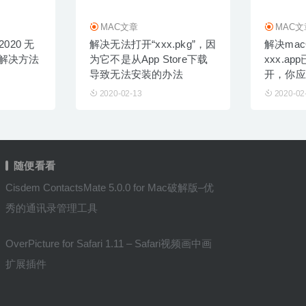
MAC文章
MAC文
 2020 无
解决无法打开“xxx.pkg”，因
解决macOS
解决方法
为它不是从App Store下载
xxx.a
导致无法安装的办法
开，你应
的办法
2020-02-13
2020-02
随便看看
Cisdem ContactsMate 5.0.0 for Mac破解版–优
秀的通讯录管理工具
OverPicture for Safari 1.11 – Safari视频画中画
扩展插件