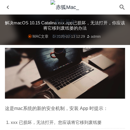
解决macOS 10.15 Catalina xxx.app已损坏，无法打开，你应该
将它移到废纸篓的办法
MAC文章
2020-02-13 12:29
admin
Wirecast Pro 14.0.0 – 专业摄像直播视频工具
2020-09-07
Eon Timer 2.9.17 中文版 – 简洁直观的时间追踪管理工具
2025-06-26
Debookee 7.4.1 for Mac- 强大的网络数据抓包分析工具
2020-02-20
这是mac系统的新的安全机制，安装 App 时提示：
Omni Remover 3.3.0 for Mac中文版-优秀的多合一的软件
清理优化工具
2020-03-19
xxx 已损坏，无法打开。您应该将它移到废纸篓
Brave Browser 83.1.10.90 中文版-超强广告拦截而且能赚