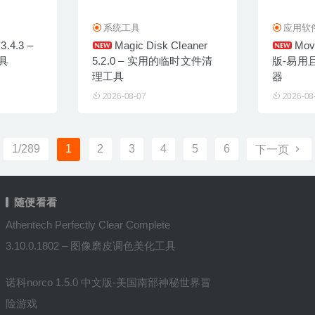
系统工具
应用软
3.4.3 –
Magic Disk Cleaner
Mov
具
5.2.0 – 实用的临时文件清
版-易用
理工具
器
2026-08-07
2026-08
1/289
1
2
3
4
5
6
下一页
随便看看
Athentech Perfectly Clear Complete
3.10.0.1802 – 图像磨皮调色美化工具
诺科norco 1.5.0 中文版-美国南部神秘世界冒
险游戏