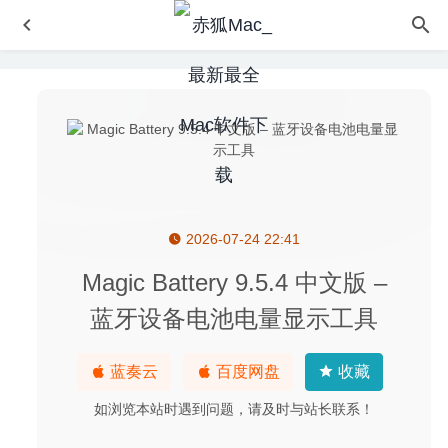
2026-07-24 22:41
Grids 6.0.3 for Mac中文版-Instagram可发布故事的桌面客
户端
2020-02-28
Magic Battery 9.5.4 中文版 –
Rectangle Pro 3.8.2- 超强窗口管理神器
2026-08-04
蓝牙设备电池电量显示工具
SSH Config Editor Pro 2.6.11 – 非常方便的SSH配置编辑工
具
2025-12-23
蓝奏云
百度网盘
收藏
Keep It 1.8.6 – 功能强大的Mac笔记应用
2020-05-24
如浏览本站时遇到问题，请及时与站长联系！
Dark Reader for Safari 1.3.3 for Mac- 打开夜间模式的浏览
器插件
2020-03-17