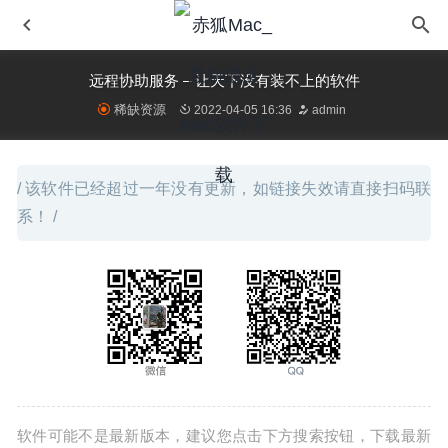
远程协助服务 – 让天下没有装不上的软件
稀缺资源
2022-04-05 16:36
admin
/ 该软件已经超过一年没有更新，如链接失效请直接扫码联
系！ /
Adobe Photoshop 2020 21.2 中文版-最优秀的图片处理工
具
2020-06-22
Qbserve 1.86 for Mac- 全自动私人时间跟踪器
2020-02-23
Antivirus Zap Pro 3.9.7 中文版-MacOS全面的杀毒软件
2020-07-30
PhotoMill X 1.6.4 – 优秀的图片批量编辑工具
2020-07-17
Microsoft Excel 2019 16.35 for Mac中文版-微软表格处理
工具
软件可能不是最新版本，建议您点击下方搜索按钮，下载最新
2020-03-16