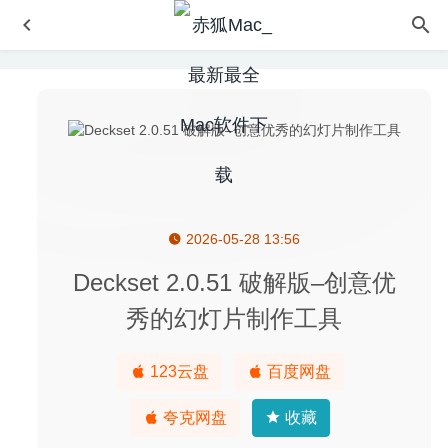
2026-05-28 13:56
Dash 5.4 – 开发者必备API文档和代码片段管理器
2020-08-
29
Deckset 2.0.51 破解版–创意优
TinkerTool System 6.89 – 优秀的系统维护工具
2020-05-28
秀的幻灯片制作工具
乐高大乱斗LEGO Brawls 5.6.1 中文版-乐高快节奏竞技战
斗游戏
2025-02-09
123云盘
百度网盘
Synalyze It! Pro 1.32 – 十六进制编辑器和查看器
2022-12-
19
夸克网盘
收藏
Export for iTunes 2.1.3 – iTunes音乐导出软件
2020-06-27