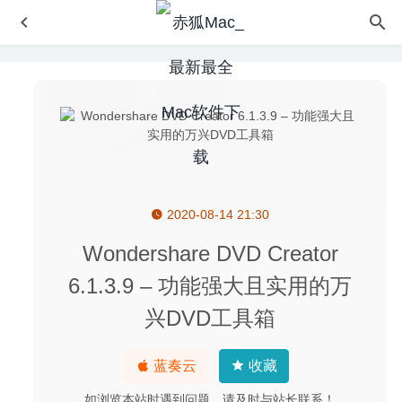
2020-08-14 21:30
Athentech Perfectly Clear Complete 3.10.0.1804 – 图像磨
皮调色美化工具
2020-07-11
Wondershare DVD Creator
Softorino YouTube Converter PRO 5.1.20 – 视频离线下载
6.1.3.9 – 功能强大且实用的万
与格式转换工具
2025-10-29
兴DVD工具箱
Duplicate File Remover Pro 5.8.1 – 重复文件查找及清理软
件
2020-07-10
Timemator 2.5 中文版-时间自动跟踪工具
2020-05-05
蓝奏云
收藏
Apifox 1.0.6 – 比 Postman 更好用的接口管理平台
2020-
如浏览本站时遇到问题，请及时与站长联系！