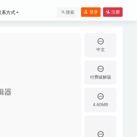
登录
注册
联系方式
搜索
中文
付费破解版
020-03-27
编辑器
26-04-13
4.60MB