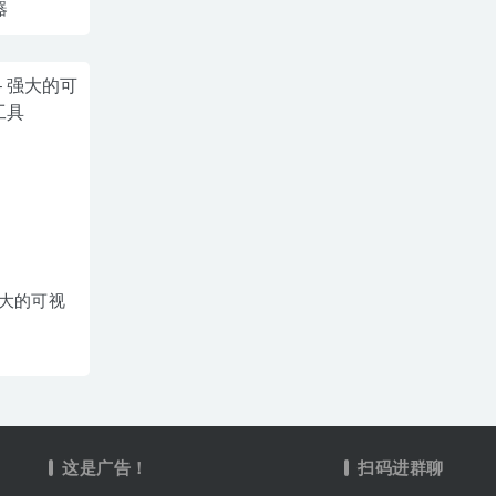
器
– 强大的可视
这是广告！
扫码进群聊