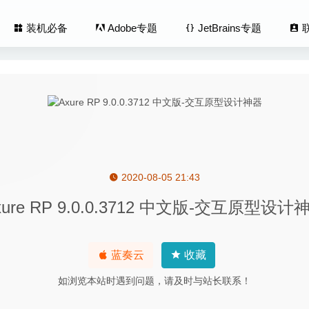
装机必备
Adobe专题
JetBrains专题
2020-08-05 21:43
g 3.6.1 中文版-终极完美IOS设备管理工具
2026-08-01
xure RP 9.0.0.3712 中文版-交互原型设计
 Video Player Pro 7.13.2220 中文版-MacOS全能视频播放器
2020
Manhunt(全网公敌) 1.3.93 中文版-模拟网络黑客追踪模拟器
2023-08
ol 2.2.0 中文版-NTFS格式磁盘读写工具
2020-05-03
蓝奏云
收藏
 5.6.2 for Mac- 跨平台优秀的SSH连接客户端
2020-03-25
如浏览本站时遇到问题，请及时与站长联系！