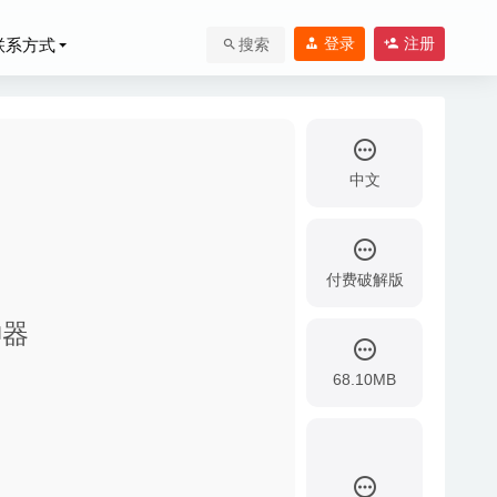
登录
注册
联系方式
搜索
中文
付费破解版
神器
-07-31
-04
68.10MB