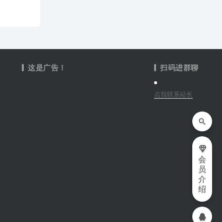
这是广告！
扫码进群聊
点我联系站长
会
员
介
绍