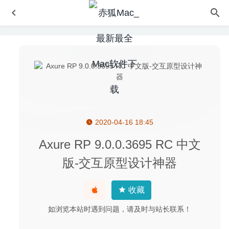
2020-04-16 18:45
Magic Hider PRO 1.4.3 – 图片批量添加马赛克的工具
2022-01-16
Axure RP 9.0.0.3695 RC 中文
iRightMouse 1.1.0 RC2 for Mac中文版-最强大的Mac右键
版-交互原型设计神器
菜单扩展工具
2020-02-24
GrandTotal 6.1.5 – 发票模板设计及管理工具
2020-06-20
收藏
Djay Pro AI 5.6.8 – 专业的DJ打碟软件
2026-08-07
如浏览本站时遇到问题，请及时与站长联系！
GoodNotes 5.4.23 中文版-最好的手写笔记应用
2020-05-22