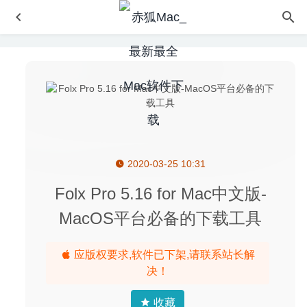
2020-03-25 10:31
Cisdem Duplicate Finder 6.5.0 – 简洁易用的重复文件查找
及清理工具
2023-12-16
Folx Pro 5.16 for Mac中文版-
RAW Power 3.0.4 – 优秀的RAW图像处理工具
2020-08-23
MacOS平台必备的下载工具
MacBooster 8 Pro 8.0.2 for Mac中文版-专业的MAC清理优
化工具
2020-03-09
应版权要求,软件已下架,请联系站长解
Affinity Photo Beta 1.8.2.170 for Mac中文版-专业级修图软
决！
件
2020-03-02
Mirror for Chromecast TV 2.10.3 – Chromecast(谷歌盒子)
收藏