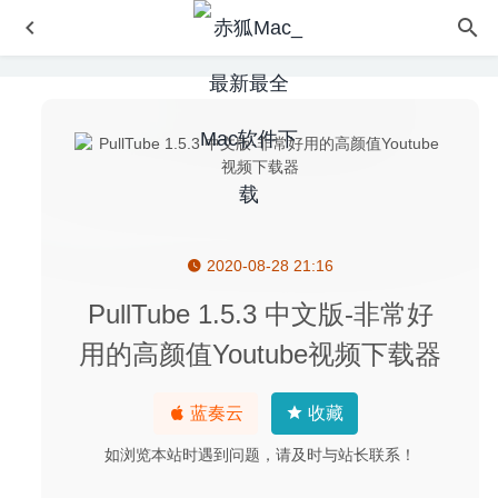
2020-08-28 21:16
Wondershare UniConverter 11.6.7.5 中文版-最好的视频格
式转换器
2020-06-23
PullTube 1.5.3 中文版-非常好
Mac DVDRipper Pro 14.0.2 – 非常优秀的DVD光盘翻录工
用的高颜值Youtube视频下载器
具
2026-01-12
Sidify Music Converter 2.5.1 中文版 – Spotify音乐格式转换
蓝奏云
收藏
器
2022-08-25
Cisdem DVD Burner 8.2.0 – DVD光盘刻录软件
2026-07-30
如浏览本站时遇到问题，请及时与站长联系！
铁匠大师(Blacksmith Master) 0.8.175 中文版-中世纪经营