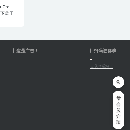
r Pro
视频下载工
这是广告！
扫码进群聊
点我联系站长
会
员
介
绍