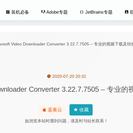
装机必备
Adobe专题
JetBrains专题
2020-07-20 20:32
t Pro 13.1.2 – 专业摄像直播视频工具
2020-05-13
o Downloader Converter 3.22.7.7505
 1.3.7 for Mac英文版-SVG矢量图标管理工具
2020-03-19
able 1.8.0 – 表格快速生成工具
2025-02-03
 Folder X 6.2.8 – 实用的菜单栏增强工具
2026-05-20
蓝奏云
收藏
ompare 24.0.0.19 中文版- 优秀的文本差异对比工具
2024-06-11
如浏览本站时遇到问题，请及时与站长联系！