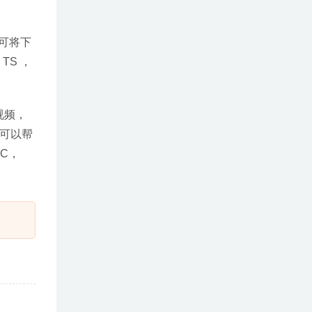
即可将下
TS ，
D视频，
r还可以帮
C，