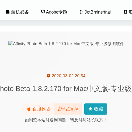
装机必备
Adobe专题
JetBrains专题
2020-03-02 20:54
ler 1.8.14 – 文件整理工具
2020-06-11
y Photo Beta 1.8.2.170 for Mac中文版
 4.0.25 for Mac中文版-轻量级笔记软件
2020-03-08
xif Editor 5.1.1 – 优秀的照片Exif元数据编辑器
2020-08-01
Flow 10.5.2-非常优秀的屏幕录像软件
2026-02-23
百度网盘
密码:2mfy
收藏
y Melodyne Studio 5.0.0.048 – 革命性意义的优秀音频编辑软件
如浏览本站时遇到问题，请及时与站长联系！