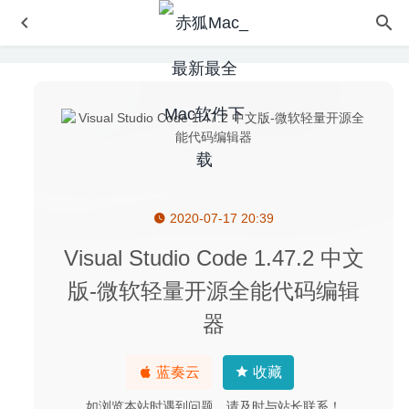
2020-07-17 20:39
TunesKit Video Repair 2.0 – 实用的视频文件修复软件
2025-07-22
Visual Studio Code 1.47.2 中文
Paste Queue 1.3 – 剪切板管理工具
2020-08-24
版-微软轻量开源全能代码编辑
Serial Box 04.2020 for Mac- 正版软件激活码序列号大全
器
2020-04-05
WebVideoHunter Pro 6.3.1 – 网络视频下载工具
2021-06-
11
蓝奏云
收藏
Yep 4.0.5 – 优秀的文档管理工具
2023-04-18
如浏览本站时遇到问题，请及时与站长联系！