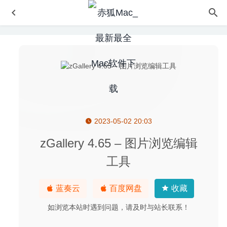
2023-05-02 20:03
AltTab 4.7.0 中文版-窗口快速切换神器
2020-07-21
TurboMosaic 3.1.1 – 马赛克图片制作工具
2020-05-24
zGallery 4.65 – 图片浏览编辑
MAMP PRO 5.7 for Mac- Web本地开发环境集成应用
工具
2020-03-30
Adobe Premiere Pro 2020 14.1(免激活版) 中文版-专业的
蓝奏云
百度网盘
收藏
视频编辑软件
2020-04-21
如浏览本站时遇到问题，请及时与站长联系！
File List Export 3.0 – 文件文件夹生成列表导出工具
2026-
07-11