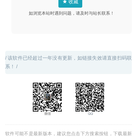
收藏
Boxy SVG 3.41 – 专业的SVG图像矢量编辑器
2020-07-15
如浏览本站时遇到问题，请及时与站长联系！
/ 该软件已经超过一年没有更新，如链接失效请直接扫码联
系！ /
软件可能不是最新版本，建议您点击下方搜索按钮，下载最新