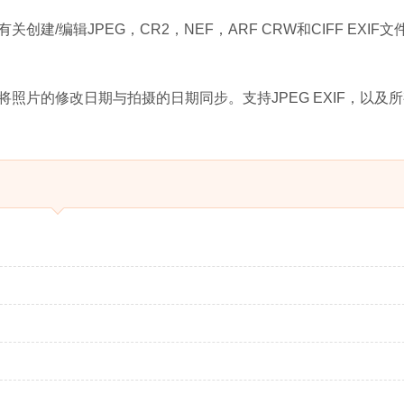
建/编辑JPEG，CR2，NEF，ARF CRW和CIFF EXIF文
查找器属性可以将照片的修改日期与拍摄的日期同步。支持JPEG EXIF，以及