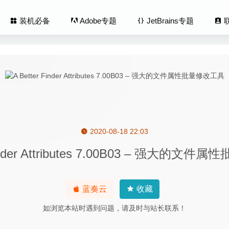
装机必备
Adobe专题
JetBrains专题
2020-08-18 22:03
2022.1.45 – macOS 菜单栏任务列表管理
2022-08-24
Finder Attributes 7.00B03 – 强大的
 1.4.6 – 触控板和鼠标增强工具
2020-08-11
on for Safari 1.5.2 for Mac破解版–RSS阅读插件
2020-03-29
ic Photo Effects 1.4 – 电影级图像效果处理软件
2022-04-27
蓝奏云
收藏
tes 5.4.36 中文版-最好的手写笔记应用
2020-08-09
如浏览本站时遇到问题，请及时与站长联系！