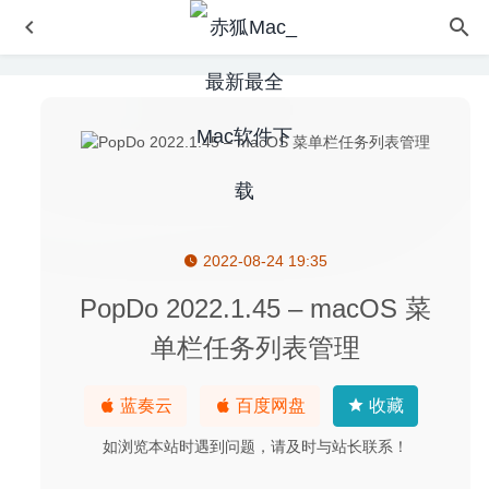
2022-08-24 19:35
Translatium 13.7.1 中文版-多功能能且超快的Mac翻译工具
2020-09-05
PopDo 2022.1.45 – macOS 菜
Adobe Photoshop 2020 21.1.1(免激活版) for Mac 中文版-
单栏任务列表管理
最优秀的图片处理工具
2020-04-04
Cascadea 1.5.4 – 修改任意网站的外观样式
2020-05-12
蓝奏云
百度网盘
收藏
Permute 3.5.2 中文版-音视频格式转换工具
2020-08-12
如浏览本站时遇到问题，请及时与站长联系！
Tidy Up 5.3.7 – 全功能的重复文件查找及清理工具
2020-
07-09