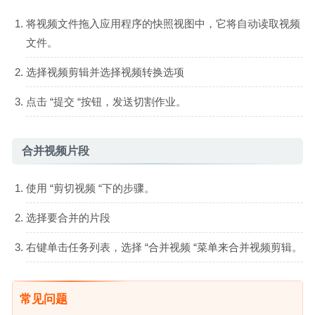
将视频文件拖入应用程序的快照视图中，它将自动读取视频
文件。
选择视频剪辑并选择视频转换选项
点击 “提交 “按钮，发送切割作业。
合并视频片段
使用 “剪切视频 “下的步骤。
选择要合并的片段
右键单击任务列表，选择 “合并视频 “菜单来合并视频剪辑。
常见问题