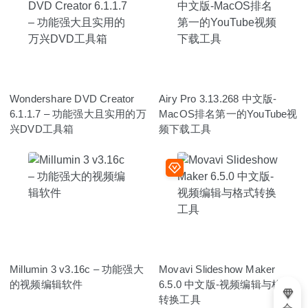
Wondershare DVD Creator
Airy Pro 3.13.268 中文版-
6.1.1.7 – 功能强大且实用的万
MacOS排名第一的YouTube视
兴DVD工具箱
频下载工具
Millumin 3 v3.16c – 功能强大
Movavi Slideshow Maker
的视频编辑软件
6.5.0 中文版-视频编辑与格式
转换工具