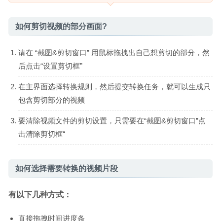
如何剪切视频的部分画面?
请在 “截图&剪切窗口” 用鼠标拖拽出自己想剪切的部分，然
后点击“设置剪切框”
在主界面选择转换规则，然后提交转换任务，就可以生成只
包含剪切部分的视频
要清除视频文件的剪切设置，只需要在“截图&剪切窗口”点
击清除剪切框“
如何选择需要转换的视频片段
有以下几种方式：
直接拖拽时间进度条