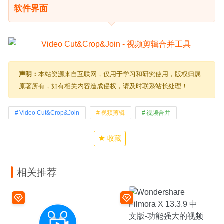
软件界面
声明：
本站资源来自互联网，仅用于学习和研究使用，版权归属
原著所有，如有相关内容造成侵权，请及时联系站长处理！
Video Cut&Crop&Join
视频剪辑
视频合并
收藏
相关推荐