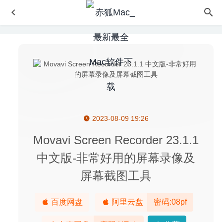
2023-08-09 19:26
Easy MP3 Converter Pro 3.2.0 – 音频格式转换工具
2020-
08-20
Movavi Screen Recorder 23.1.1
Launchpad Manager Pro 1.0.14 – Launchpad启动台图标
中文版-非常好用的屏幕录像及
管理工具
2025-02-11
屏幕截图工具
大富翁10 1.0 中文版 – 非常经典的休闲类手棋游戏
2021-
08-31
Sketch 64 for Mac 中文版-优秀的矢量绘图软件
2020-03-24
百度网盘
阿里云盘
密码:08pf
Cycling 74 Max 8.1.5 – 专业的音乐、视频程序编辑系统