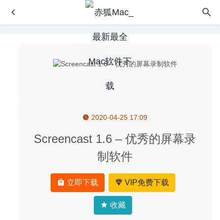
2020-04-25 17:09
Hype 4 Pro 4.0.5 中文版-HTML5动画制作软件
2020-05-28
Gemini 2.10.1 中文版-高效的重复文件查找工具
2026-06-22
Screencast 1.6 – 优秀的屏幕录
FontExplorer X Pro 7.1.1 – MacOS字体管理工具
2020-08-
制软件
01
VMware Fusion Pro 11.5.5 中文版-强大且高性能的虚拟机
立即下载
VIP免费下载
软件
2020-05-29
OmniFocus Pro 3.6.1 for Mac中文版-强大的时间任务管理
收藏
软件
2020-03-11