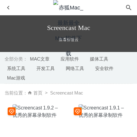
Screencast Mac
查看标签云
全部分类：
MAC文章
应用软件
媒体工具
系统工具
开发工具
网络工具
安全软件
Bootstrap Studio 6.7.3 – 功能强大的响应式网页设计工具
Mac游戏
2025-07-31
File Cabinet Pro 8.8.3 – Finder任务栏扩展增强
2026-05-14
当前位置：
首页
Screencast Mac
GoodNotes 5.4.42 中文版-最好的手写笔记应用
2020-08-24
DxO PhotoLab 3 ELITE Edition 3.3.1.57 – 强大的RAW图
像处理软件
2020-06-10
Duplicate File Remover Pro 5.8.1 – 重复文件查找及清理软
件
2020-07-10