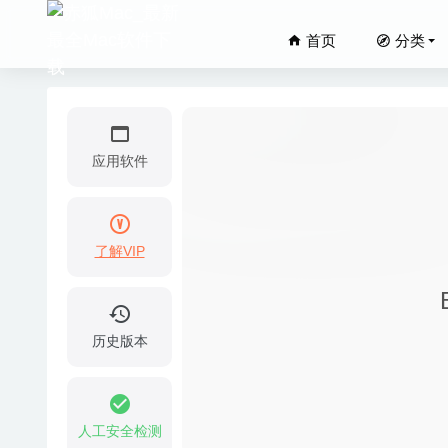
首页
分类
应用软件
了解VIP
TaskPa
太鼓之达人(T
ImageRan
历史版本
Celemon
Iconja
人工安全检测