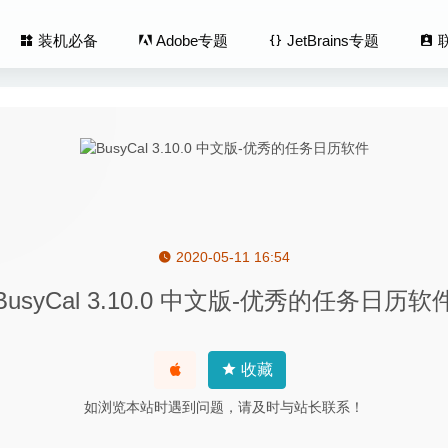
装机必备
Adobe专题
JetBrains专题
2020-05-11 16:54
per 3.8.10 for Mac- 文本编辑器模式的任务待办清单软件
2020-02-20
BusyCal 3.10.0 中文版-优秀的任务日历软
aiko no Tatsujin Pop Tap Bea‪t) 1.26.0-太鼓打击类音乐节
ger Pro Edition 1.7.2.1543 – 图片管理软件
2020-06-22
y Melodyne Studio 5.0.0.048 – 革命性意义的优秀音频编辑软件
收藏
r 2.11.4 – 非常方便的图标素材管理工具
2026-01-24
如浏览本站时遇到问题，请及时与站长联系！