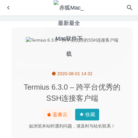
2020-08-01 14:32
PDF Image Xtractor 1.3.7 – PDF文档图片提取工具
2021-
02-01
Termius 6.3.0 – 跨平台优秀的
Chaotica 2.0.23 for Mac- 分形艺术作品创作工具
2020-03-
SSH连接客户端
03
DoYourData AppUninser Professional 5.9 – 功能强大易用
蓝奏云
收藏
的软件卸载工具
2022-06-25
InVision Studio 1.28.0 for Mac 中文版-全球界面最好的设计
如浏览本站时遇到问题，请及时与站长联系！
工具
2020-04-04