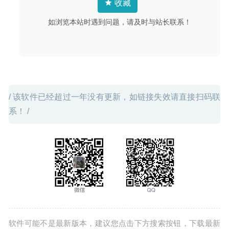
收藏
Sketch 68.1 中文版-优秀的矢量绘图软件
2020-08-25
如浏览本站时遇到问题，请及时与站长联系！
/ 该软件已经超过一年没有更新，如链接失效请直接扫码联
系！ /
软件可能不是最新版本，建议您点击下方搜索按钮，下载最新