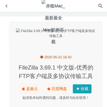
2025-05-21 16:42
Betterzip 6.0.4 中文版-优秀的压缩解压工具
2026-08-05
Sublime Text 4.0 (4083) 中文版-非常出色的代码编辑器
FileZilla 3.69.1 中文版-优秀的
2020-08-20
FTP客户端及多协议传输工具
Pixelmator Pro 1.6.2 中文版-替代Photoshop的图片处理软
件
2020-05-07
蓝奏云
百度网盘
收藏
iShowU Studio 2.2.2 for Mac- 优秀的屏幕录制与编辑软件
2020-04-06
如浏览本站时遇到问题，请及时与站长联系！
蒸汽世界:挖掘2(SteamWorld Dig2) 1.1 Build 18.1.1.1-平台