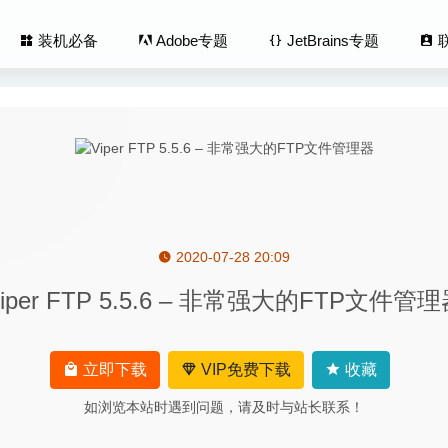
装机必备
Adobe专题
JetBrains专题
2020-07-28 20:09
2.3.1 – 优秀的视频管理工具
2025-03-11
iper FTP 5.5.6 – 非常强大的FTP文件管
Studio 2.2.3.1057 – 优秀的屏幕录制与编辑软件
2020-08-20
 Merge Pro 2020.5350 – 文件及文件夹比较与合并的神器
2020-04-10
 BI 2.1.9 中文版-可视化的智能 Navicat BI 工具
2025-02-01
立即下载
VIP免费下载
收藏
.9.77 中文版-非常优秀的任务待办管理工具GTD
2026-04-10
如浏览本站时遇到问题，请及时与站长联系！