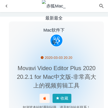
2020-03-03 20:20
Capture One 20 Pro 13.1.0.133 Beta 1 中文版-专业级raw
图像处理软件
2020-04-24
Movavi Video Editor Plus 2020
Wondershare PDFelement Pro 7.6.1(3037) 中文版-强大的
20.2.1 for Mac中文版-非常高大
PDF编辑工具
2020-04-17
上的视频剪辑工具
Athentech Perfectly Clear Complete 3.10.0.1802 – 图像磨
皮调色美化工具
2020-07-08
iTerm2 3.6.2 – 最好的终端神器
2025-09-28
收藏
Troga 1.9.2 – 简单快速的翻译工具
2020-09-07
如浏览本站时遇到问题，请及时与站长联系！