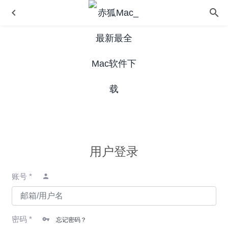
Wifi Signal Strength 2.8 – WiFi无线信号监测工具
2026-05-
30
用户登录
Coherence X 3.1.1 – 轻松快速网页转成本地应用
2020-07-
14
账号 *
Type Fu 4.7.2 – 打字练习工具
2020-05-11
Cleaner for Xcode 4.0.5 中文版 – Xcode 垃圾文件清理工
具
2021-05-01
密码 *
忘记密码？
iShot 1.6.5 for Mac中文版-非常优秀的截图录屏的神器