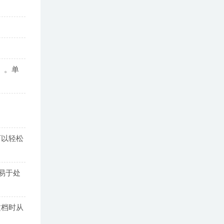
]）。单
可以轻松
易于处
文档时从