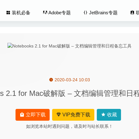
装机必备
Adobe专题
JetBrains专题
2020-03-24 10:03
 for YouTube 1.22 – macOS 上最好的YouTube播放器
2022-10-10
oks 2.1 for Mac破解版 – 文档编辑管理
ter 2.2.18 中文版-剪贴板/文件暂存/笔记三合一工具
2026-05-27
es Monitor 1.5 – MacOS系统进程管理工具
2022-02-11
n Recolor 3.3 中文版-图片黑白转换工具
2020-07-07
立即下载
VIP免费下载
收藏
 Pro 4.0.5 中文版-HTML5动画制作软件
2020-05-28
如浏览本站时遇到问题，请及时与站长联系！