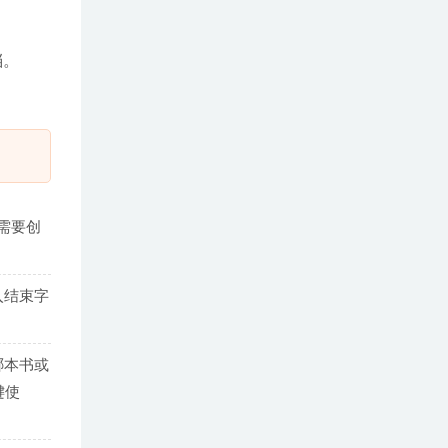
档。
需要创
入结束字
于哪本书或
键使