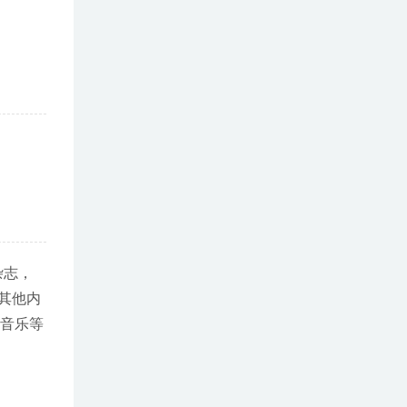
杂志，
其他内
，音乐等