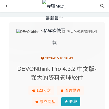
2026-07-10 16:43
Adobe Lightroom Classic 2020 9.3 中文版-专业的图像后期
处理软件
2020-06-22
DEVONthink Pro 4.3.2 中文版-
Little Big Workshop(小小大工坊) 2.0.825 中文版 – 乐高风
强大的资料管理软件
格的模拟经营游戏
2021-08-29
Permute 3.5.1 中文版-音视频格式转换工具
2020-08-04
123云盘
百度网盘
狂野飙车8:极速凌云 2.7.0 中文版 – 狂野飙车游戏
2026-01-
19
夸克网盘
收藏
Numi 3.28 中文版-漂亮神奇的计算器应用
2020-05-29