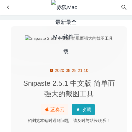
2020-08-28 21:10
Total Video Downloader 2.4.5 中文版 – 优秀的Mac视频下
载器
2021-04-24
Snipaste 2.5.1 中文版-简单而
Filmwizard 3.2.0 – 简单易用的视频编辑处理软件
2020-06-
强大的截图工具
20
EPSViewer Pro 1.3 – 快速方便的AI和EPS矢量图文件预览
蓝奏云
收藏
工具
2020-09-17
Adguard 2.4.7 (781) Nightly 中文版-世界上最高级的广告过
如浏览本站时遇到问题，请及时与站长联系！
滤程序
2020-05-02