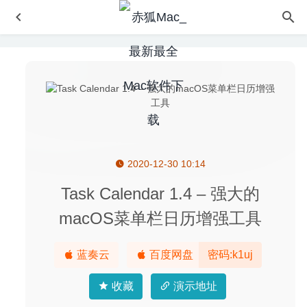
2020-12-30 10:14
FiveNotes 3.2 中文版-高效的文本快速编辑器
2025-07-18
Rhinoceros 6.26 (20176) 中文版-功能最齐全的三维建模软
Task Calendar 1.4 – 强大的
件
2020-06-29
macOS菜单栏日历增强工具
iSnapshot 3.5.0 – 简单高效的屏幕截图工具
2020-08-10
iCollections 6.3.2 (63206) – 桌面图标整理神器
2020-04-25
蓝奏云
百度网盘
密码:k1uj
InternetSpeedTest 4.3 – 单线程网络测速工具
2026-06-22
收藏
演示地址