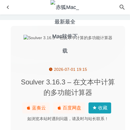
2026-07-01 19:15
MacBooster 8 Pro 8.0.2 for Mac中文版-专业的MAC清理优
化工具
2020-03-09
Soulver 3.16.3 – 在文本中计算
macOS Big sur系统打开应用程序提示“您没有权限打开应用
的多功能计算器
程序”解决方法
2020-12-29
MediaInfo 20.08.3 – 实用的多媒体文件参数检测工具
蓝奏云
百度网盘
收藏
2020-08-25
Autodesk Maya 2026 中文版-优秀的三维动画制作软件
如浏览本站时遇到问题，请及时与站长联系！
2025-08-19