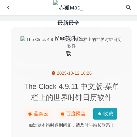
2025-10-12 16:26
Leech 3.2.1 – 轻量级下载管理器
2025-02-15
王国保卫战:复仇 1.16.1 中文版 – 口碑最好的经典塔防策略
The Clock 4.9.11 中文版-菜单
游戏
2024-09-25
栏上的世界时钟日历软件
JProfiler 11.1.2 for Mac- 超强的JAVA应用性能分析工具
2020-03-17
蓝奏云
百度网盘
收藏
Integrity Pro 9.8.5 破解版–网站死链清理及优化工具
2020-
08-21
如浏览本站时遇到问题，请及时与站长联系！
SecureCRT 8.7.1 for Mac- SSH/Telnet终端模拟器
2020-