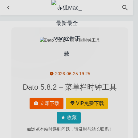
2026-06-25 19:25
Dato 5.8.2 – 菜单栏时钟工具
MesaExif 2.4.22 – 图片元数据信息编辑工具
2025-05-30
Mediahuman Youtube Downloader 3.9.9.38 – 非常方便
的Youtube视频下载工具
2020-05-10
立即下载
VIP免费下载
DotGIF 2.4.4 – GIF图片编辑处理软件
2022-09-17
收藏
MWeb 4.8.2 中文版-专业的MarkDown写作与静态博客生
成软件
2026-05-06
如浏览本站时遇到问题，请及时与站长联系！
Scrollow 2.12 – 非常实用的触控板手势工具
2026-04-17