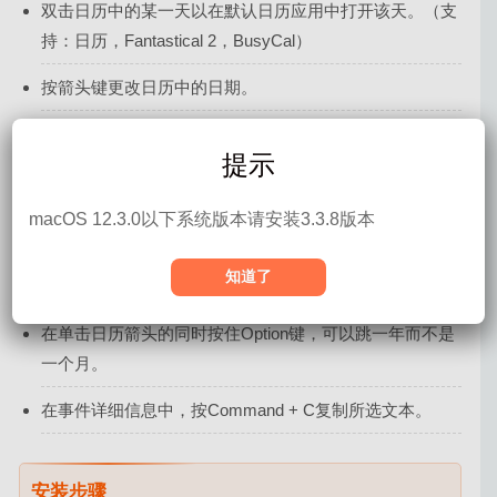
双击日历中的某一天以在默认日历应用中打开该天。（支
持：日历，Fantastical 2，BusyCal）
按箭头键更改日历中的日期。
按空格键在日历中选择今天。
提示
用两根手指在日历上滑动以更改月份，或在按住Option键
的同时按向左/向右箭头键。
macOS 12.3.0以下系统版本请安装3.3.8版本
按住Shift和Option键的同时按左/右箭头键，可以更改日历
知道了
中的年份。
在单击日历箭头的同时按住Option键，可以跳一年而不是
一个月。
在事件详细信息中，按Command + C复制所选文本。
安装步骤