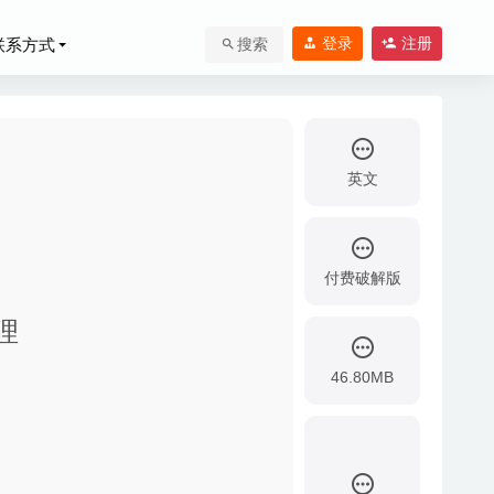
登录
注册
联系方式
搜索
英文
付费破解版
管理
理工具
2020-03-
46.80MB