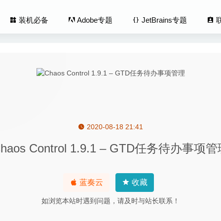
装机必备
Adobe专题
JetBrains专题
2020-08-18 21:41
m 1.0.31 for Mac中文版-终端模拟器/ssh/sftp客户端
2020-02-28
haos Control 1.9.1 – GTD任务待办事项
er 11.1.2 for Mac- 超强的JAVA应用性能分析工具
2020-03-17
 for Android 7.3.0.1124 for Mac- Android(安卓)手机数据传输管
蓝奏云
收藏
 1.5.6 – 功能强大且易于使用的专业视频回放解决方案
2020-05-29
如浏览本站时遇到问题，请及时与站长联系！
Pro 10.0.9 – 专业 FTP 服务器搭建软件
2024-09-25