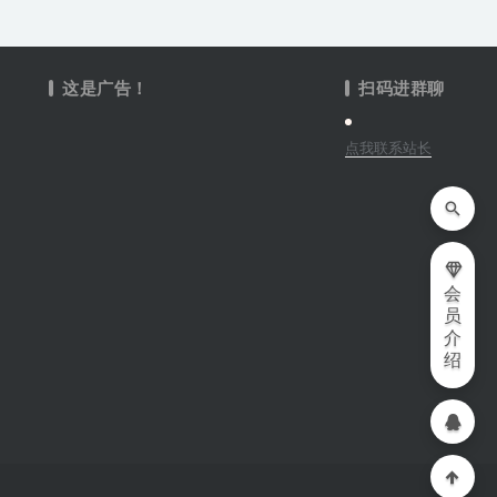
这是广告！
扫码进群聊
点我联系站长
会
员
介
绍