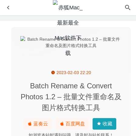
2023-02-03 22:20
OnyX 3.8.3 中文版-老牌Mac系统维护工具
2020-06-07
Video Cut&Crop&Join 4.3 – 视频剪辑合并工具
2025-10-11
Batch Rename & Convert
Navicat Premium 15.0.11 for Mac中文版-可多重连接的数
Photos 1.2 – 批量文件重命名及
据库管理工具
2020-03-01
图片格式转换工具
Visual Studio Code 1.43.0 for Mac中文版-微软轻量开源全
能代码编辑器
2020-03-11
蓝奏云
百度网盘
收藏
Clone Fighter 2.6.2-重复文件查找与删除软件
2026-06-03
如浏览本站时遇到问题，请及时与站长联系！