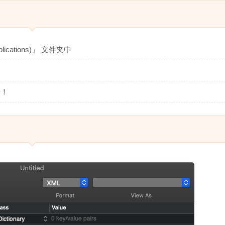
cations)」 文件夹中
册！