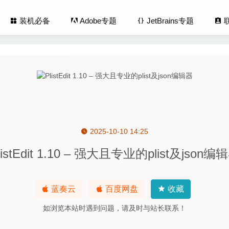
装机必备
Adobe专题
JetBrains专题
2025-10-10 14:25
幕录像软件 Screenium 3.2.8 for Mac 中文破解版
2020-02-12
listEdit 1.10 – 强大且专业的plist及json编
ft DVD Creator 6.1.4.1 – 优秀的DVD制作工具
2020-12-02
hotocut Pro 2.8.0 – 专业超级图片抠图工具
2020-05-10
n 1.3.8 – 优秀的SVN客户端工具
2022-03-24
蓝奏云
百度网盘
收藏
xt 1.108.0 – 优秀的跨平台代码编辑器
2020-07-31
如浏览本站时遇到问题，请及时与站长联系！