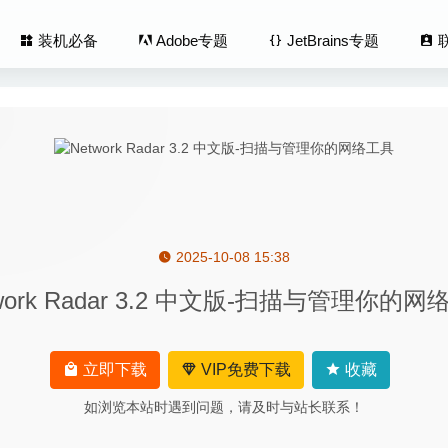
装机必备
Adobe专题
JetBrains专题
2025-10-08 15:38
l 7.6.4 – 文件夹快速对比工具
2026-06-03
work Radar 3.2 中文版-扫描与管理你的
mpositor 2.0.2 for Mac- 强大的MacOS/iOS应用原型和动画设计工
ome 3D 6.4.2 – 3D室内装潢设计软件
2020-08-11
tch Plus 14.08 – 音频格式转换工具
2026-06-15
立即下载
VIP免费下载
收藏
lars 33 – Mac系统信息查看工具
2020-08-30
如浏览本站时遇到问题，请及时与站长联系！