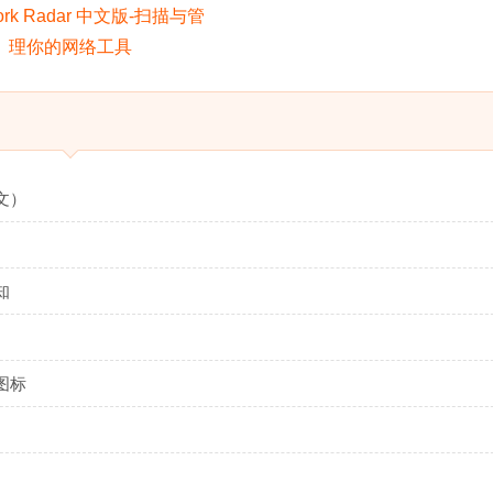
文）
知
图标