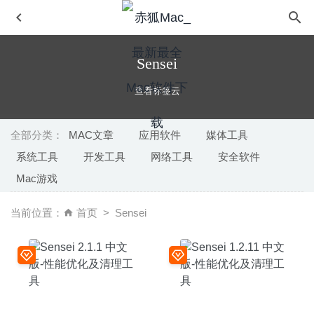
Sensei
查看标签云
全部分类：
MAC文章
应用软件
媒体工具
系统工具
开发工具
网络工具
安全软件
AltTab 5.0.0 中文版-窗口快速切换神器
2020-08-19
Mac游戏
Deliver Express 2.7.12 – 快速的FTP传输工具
2025-12-14
Stacks (RapidWeaver plugin) 4.2.5 – 易用的RapidWeaver
当前位置：
首页
Sensei
网页制作插件
2022-08-08
esiGN for Numbers – Templates 5.0.4 中文版-400多种高
质量Numbers模板合集
2020-07-29
Tipard Mac Video Converter Ultimate 9.2.28 – 视频转换工
具
2020-06-02