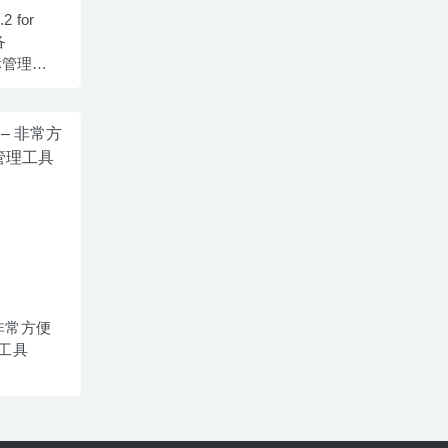
.2 for
备
标管理工
 – 非常方便
工具