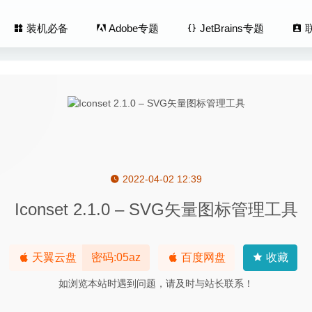
装机必备
Adobe专题
JetBrains专题
2022-04-02 12:39
 Fusion Pro 11.5.6 中文版-强大且高性能的虚拟机软件
2020-08-08
Iconset 2.1.0 – SVG矢量图标管理工具
us 1.0.106 免费版-支持SSH的mac终端模拟器
2020-04-12
掘(SteamWorld Dig) 1.1.0.4-平台采矿冒险挖掘游戏
2025-08-02
.3.1 免费版-轻量级的屏幕录制工具
2020-08-21
天翼云盘
密码:05az
百度网盘
收藏
nch 5.2.0 – 系统性能测试工具
2020-06-09
如浏览本站时遇到问题，请及时与站长联系！