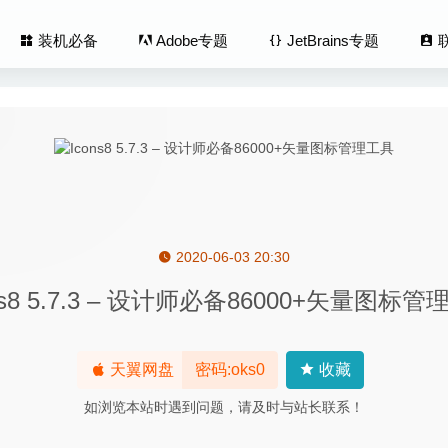
装机必备
Adobe专题
JetBrains专题
2020-06-03 20:30
s Zip 9.19 – 功能全面且专业的文件压缩软件
2022-06-01
ns8 5.7.3 – 设计师必备86000+矢量图标
ly PRO 2.2.1 – 自动增强照片视频亮度软件
2023-04-26
ntacts 1.4.10 中文版-专业的通讯录管理软件
2020-09-11
ol PRO 1.0 – 易用的OCR文字识别工具
2022-08-29
天翼网盘
密码:oks0
收藏
sh Up 1.2.17 – 音乐创作软件
2026-03-26
如浏览本站时遇到问题，请及时与站长联系！