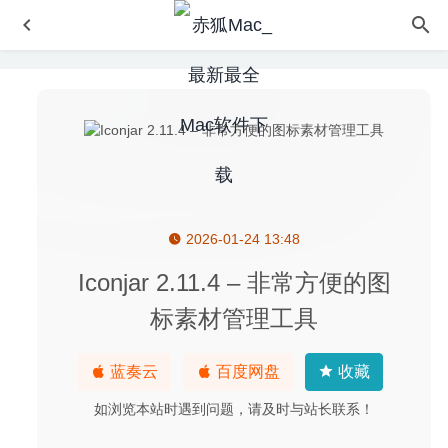
2026-01-24 13:48
Viper FTP 5.5.4 – 非常强大的FTP文件管理器
2020-05-21
Creative Convert 1.3.1 – 文件格式转换工具
2020-05-20
Iconjar 2.11.4 – 非常方便的图
Timemator 2.2.0 for Mac中文版-时间自动跟踪工具
2020-
标素材管理工具
02-27
liquivid Video Deflickering 1.4.1 中文版-解决视频闪烁工具
蓝奏云
百度网盘
收藏
2020-04-28
如浏览本站时遇到问题，请及时与站长联系！
Athentech Perfectly Clear Complete 3.10.0.1766 for Mac-
图像磨皮调色美化工具
2020-03-19