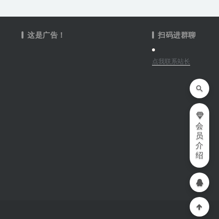
这是广告！
扫码进群聊
点我联系站长
会
员
介
绍