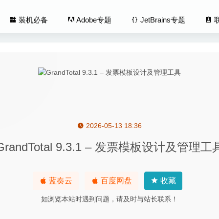
装机必备
Adobe专题
JetBrains专题
2026-05-13 18:36
 1.1.8 for Mac中文版-性能优化及清理工具
2020-03-14
GrandTotal 9.3.1 – 发票模板设计及管理工
echanic Simulator(坦克机师模拟器) 1.5.5 中文版-有趣的硬核
Bridge 2020 10.0.4 中文版-多媒体文件组织管理工具
2020-06-13
蓝奏云
百度网盘
收藏
r – Dynamic Wallpapers 1.5.6 中文版 – 支持创建全天变化的
如浏览本站时遇到问题，请及时与站长联系！
y Designer Beta 1.8.2.4 for Mac中文版-最流畅的矢量图形设计工具
2