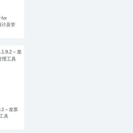
 for
板设计及管
.9.2 – 发票
工具