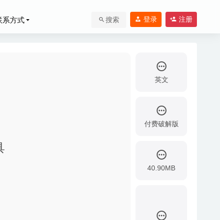
登录
注册
联系方式
搜索
英文
付费破解版
具
坦克修理模拟游戏
40.90MB
动态壁纸软件
020-03-13