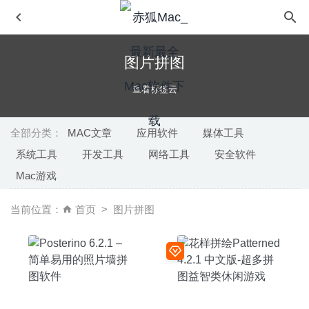
图片拼图
查看标签云
全部分类：
MAC文章
应用软件
媒体工具
系统工具
开发工具
网络工具
安全软件
Pap.er 3.5.1 for Mac中文版-每天享受来自全球的新鲜壁纸
Mac游戏
2020-03-11
Turnover 1.62 – 优秀的音乐BPM分析播放器
2020-05-20
当前位置：
首页
图片拼图
MesaExif 2.4.22 – 图片元数据信息编辑工具
2025-05-30
Cascadea 1.5.1 – 修改任意网站的外观样式
2020-04-19
Windows App 11.1.5 中文版 – 微软Windows远程桌面控制
软件
2025-04-28